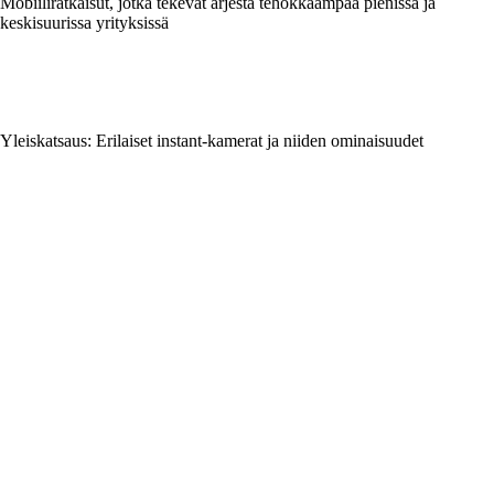
Mobiiliratkaisut, jotka tekevät arjesta tehokkaampaa pienissä ja
keskisuurissa yrityksissä
Yleiskatsaus: Erilaiset instant-kamerat ja niiden ominaisuudet