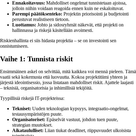
Ennakoitavuus:
Mahdolliset ongelmat tunnistetaan ajoissa,
jolloin niihin voidaan reagoida ennen kuin ne eskaloituvat.
Parempi päätöksenteko:
Projektin priorisointi ja budjetointi
perustuvat realistiseen tietoon.
Luottamus:
Johto ja sidosryhmät näkevät, että projekti on
hallinnassa ja riskejä käsitellään avoimesti.
Riskienhallinta ei siis hidasta projektia – se on investointi sen
onnistumiseen.
Vaihe 1: Tunnista riskit
Ensimmäinen askel on selvittää, mitä kaikkea voi mennä pieleen. Tämä
vaatii sekä kokemusta että luovuutta. Kokoa projektitiimi yhteen ja
järjestä ideointisessio, jossa listataan mahdolliset riskit. Ajattele laajasti
– teknisiä, organisatorisia ja inhimillisiä tekijöitä.
Tyypillisiä riskejä IT-projekteissa:
Tekniset:
Uuden teknologian kypsyys, integraatio-ongelmat,
testausympäristöjen puute.
Organisatoriset:
Epäselvät vastuut, johdon tuen puute,
strategian muutokset.
Aikataululliset:
Liian tiukat deadlinet, riippuvuudet ulkoisista
toimittajista.