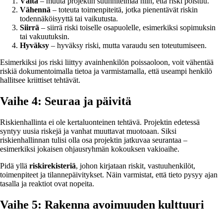
Vältä
– muuta projektin suunnitelmaa niin, että riski poistuu.
Vähennä
– toteuta toimenpiteitä, jotka pienentävät riskin
todennäköisyyttä tai vaikutusta.
Siirrä
– siirrä riski toiselle osapuolelle, esimerkiksi sopimuksin
tai vakuutuksin.
Hyväksy
– hyväksy riski, mutta varaudu sen toteutumiseen.
Esimerkiksi jos riski liittyy avainhenkilön poissaoloon, voit vähentää
riskiä dokumentoimalla tietoa ja varmistamalla, että useampi henkilö
hallitsee kriittiset tehtävät.
Vaihe 4: Seuraa ja päivitä
Riskienhallinta ei ole kertaluonteinen tehtävä. Projektin edetessä
syntyy uusia riskejä ja vanhat muuttavat muotoaan. Siksi
riskienhallinnan tulisi olla osa projektin jatkuvaa seurantaa –
esimerkiksi jokaisen ohjausryhmän kokouksen vakioaihe.
Pidä yllä
riskirekisteriä
, johon kirjataan riskit, vastuuhenkilöt,
toimenpiteet ja tilannepäivitykset. Näin varmistat, että tieto pysyy ajan
tasalla ja reaktiot ovat nopeita.
Vaihe 5: Rakenna avoimuuden kulttuuri