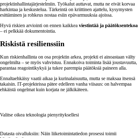
projektinhallintajärjestelmiin. Työkalut auttavat, mutta ne eivät korvaa
harkintaa ja keskustelua. Tärkeintä on kriittinen ajattelu, kysymysten
esittäminen ja rohkeus nostaa esiin epävarmuuksia ajoissa.
Hyvä riskien arviointi on ennen kaikkea
viestintää ja päätöksentekoa
– ei pelkkää dokumentointia.
Riskistä resilienssiin
Kun riskienhallinta on osa projektin arkea, projekti ei ainoastaan välty
ongelmilta – se myös vahvistuu. Ennakoiva toiminta lisää joustavuutta,
parantaa reagointikykyä ja tukee parempia päätöksiä paineen alla.
Ennaltaehkäisy vaatii aikaa ja kurinalaisuutta, mutta se maksaa itsensä
takaisin. IT-projekteissa pätee edelleen vanha viisaus: on halvempaa
ehkäistä ongelmat kuin korjata ne jälkikäteen.
Valitse oikea teknologia pienyrityksellesi
Datasta oivalluksiin: Näin liiketoimintatiedon prosessi toimii