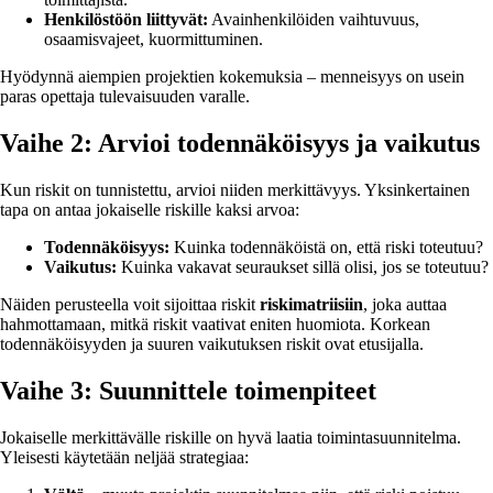
Henkilöstöön liittyvät:
Avainhenkilöiden vaihtuvuus,
osaamisvajeet, kuormittuminen.
Hyödynnä aiempien projektien kokemuksia – menneisyys on usein
paras opettaja tulevaisuuden varalle.
Vaihe 2: Arvioi todennäköisyys ja vaikutus
Kun riskit on tunnistettu, arvioi niiden merkittävyys. Yksinkertainen
tapa on antaa jokaiselle riskille kaksi arvoa:
Todennäköisyys:
Kuinka todennäköistä on, että riski toteutuu?
Vaikutus:
Kuinka vakavat seuraukset sillä olisi, jos se toteutuu?
Näiden perusteella voit sijoittaa riskit
riskimatriisiin
, joka auttaa
hahmottamaan, mitkä riskit vaativat eniten huomiota. Korkean
todennäköisyyden ja suuren vaikutuksen riskit ovat etusijalla.
Vaihe 3: Suunnittele toimenpiteet
Jokaiselle merkittävälle riskille on hyvä laatia toimintasuunnitelma.
Yleisesti käytetään neljää strategiaa: