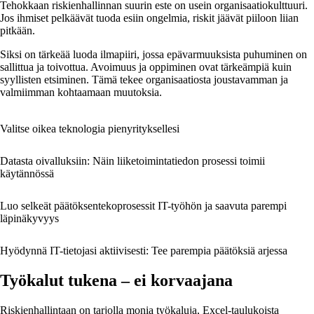
Tehokkaan riskienhallinnan suurin este on usein organisaatiokulttuuri.
Jos ihmiset pelkäävät tuoda esiin ongelmia, riskit jäävät piiloon liian
pitkään.
Siksi on tärkeää luoda ilmapiiri, jossa epävarmuuksista puhuminen on
sallittua ja toivottua. Avoimuus ja oppiminen ovat tärkeämpiä kuin
syyllisten etsiminen. Tämä tekee organisaatiosta joustavamman ja
valmiimman kohtaamaan muutoksia.
Valitse oikea teknologia pienyrityksellesi
Datasta oivalluksiin: Näin liiketoimintatiedon prosessi toimii
käytännössä
Luo selkeät päätöksentekoprosessit IT-työhön ja saavuta parempi
läpinäkyvyys
Hyödynnä IT-tietojasi aktiivisesti: Tee parempia päätöksiä arjessa
Työkalut tukena – ei korvaajana
Riskienhallintaan on tarjolla monia työkaluja, Excel-taulukoista