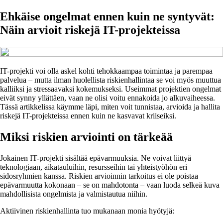
Ehkäise ongelmat ennen kuin ne syntyvät:
Näin arvioit riskejä IT-projekteissa
IT-projekti voi olla askel kohti tehokkaampaa toimintaa ja parempaa
palvelua – mutta ilman huolellista riskienhallintaa se voi myös muuttua
kalliiksi ja stressaavaksi kokemukseksi. Useimmat projektien ongelmat
eivät synny yllättäen, vaan ne olisi voitu ennakoida jo alkuvaiheessa.
Tässä artikkelissa käymme läpi, miten voit tunnistaa, arvioida ja hallita
riskejä IT-projekteissa ennen kuin ne kasvavat kriiseiksi.
Miksi riskien arviointi on tärkeää
Jokainen IT-projekti sisältää epävarmuuksia. Ne voivat liittyä
teknologiaan, aikatauluihin, resursseihin tai yhteistyöhön eri
sidosryhmien kanssa. Riskien arvioinnin tarkoitus ei ole poistaa
epävarmuutta kokonaan – se on mahdotonta – vaan luoda selkeä kuva
mahdollisista ongelmista ja valmistautua niihin.
Aktiivinen riskienhallinta tuo mukanaan monia hyötyjä: