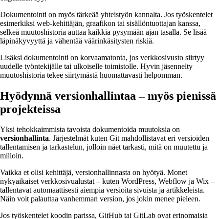
Dokumentointi on myös tärkeää yhteistyön kannalta. Jos työskentelet
esimerkiksi web-kehittäjän, graafikon tai sisällöntuottajan kanssa,
selkeä muutoshistoria auttaa kaikkia pysymään ajan tasalla. Se lisää
läpinäkyvyyttä ja vähentää väärinkäsitysten riskiä.
Lisäksi dokumentointi on korvaamatonta, jos verkkosivusto siirtyy
uudelle työntekijälle tai ulkoiselle toimistolle. Hyvin jäsennelty
muutoshistoria tekee siirtymästä huomattavasti helpomman.
Hyödynnä versionhallintaa – myös pienissä
projekteissa
Yksi tehokkaimmista tavoista dokumentoida muutoksia on
versionhallinta
. Järjestelmät kuten Git mahdollistavat eri versioiden
tallentamisen ja tarkastelun, jolloin näet tarkasti, mitä on muutettu ja
milloin.
Vaikka et olisi kehittäjä, versionhallinnasta on hyötyä. Monet
nykyaikaiset verkkosivualustat – kuten WordPress, Webflow ja Wix –
tallentavat automaattisesti aiempia versioita sivuista ja artikkeleista.
Näin voit palauttaa vanhemman version, jos jokin menee pieleen.
Jos työskentelet koodin parissa, GitHub tai GitLab ovat erinomaisia