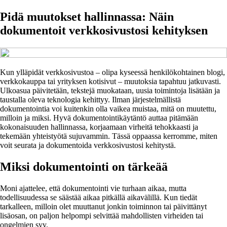
Pidä muutokset hallinnassa: Näin
dokumentoit verkkosivustosi kehityksen
Kun ylläpidät verkkosivustoa – olipa kyseessä henkilökohtainen blogi,
verkkokauppa tai yrityksen kotisivut – muutoksia tapahtuu jatkuvasti.
Ulkoasua päivitetään, tekstejä muokataan, uusia toimintoja lisätään ja
taustalla oleva teknologia kehittyy. Ilman järjestelmällistä
dokumentointia voi kuitenkin olla vaikea muistaa, mitä on muutettu,
milloin ja miksi. Hyvä dokumentointikäytäntö auttaa pitämään
kokonaisuuden hallinnassa, korjaamaan virheitä tehokkaasti ja
tekemään yhteistyötä sujuvammin. Tässä oppaassa kerromme, miten
voit seurata ja dokumentoida verkkosivustosi kehitystä.
Miksi dokumentointi on tärkeää
Moni ajattelee, että dokumentointi vie turhaan aikaa, mutta
todellisuudessa se säästää aikaa pitkällä aikavälillä. Kun tiedät
tarkalleen, milloin olet muuttanut jonkin toiminnon tai päivittänyt
lisäosan, on paljon helpompi selvittää mahdollisten virheiden tai
ongelmien syy.