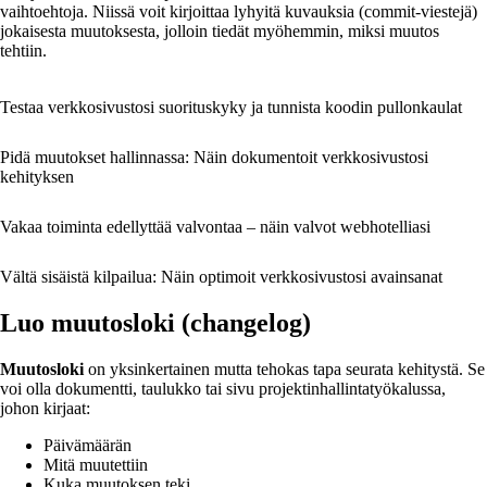
vaihtoehtoja. Niissä voit kirjoittaa lyhyitä kuvauksia (commit-viestejä)
jokaisesta muutoksesta, jolloin tiedät myöhemmin, miksi muutos
tehtiin.
Testaa verkkosivustosi suorituskyky ja tunnista koodin pullonkaulat
Pidä muutokset hallinnassa: Näin dokumentoit verkkosivustosi
kehityksen
Vakaa toiminta edellyttää valvontaa – näin valvot webhotelliasi
Vältä sisäistä kilpailua: Näin optimoit verkkosivustosi avainsanat
Luo muutosloki (changelog)
Muutosloki
on yksinkertainen mutta tehokas tapa seurata kehitystä. Se
voi olla dokumentti, taulukko tai sivu projektinhallintatyökalussa,
johon kirjaat:
Päivämäärän
Mitä muutettiin
Kuka muutoksen teki