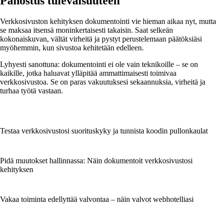
Panostus tulevaisuuteen
Verkkosivuston kehityksen dokumentointi vie hieman aikaa nyt, mutta
se maksaa itsensä moninkertaisesti takaisin. Saat selkeän
kokonaiskuvan, vältät virheitä ja pystyt perustelemaan päätöksiäsi
myöhemmin, kun sivustoa kehitetään edelleen.
Lyhyesti sanottuna: dokumentointi ei ole vain teknikoille – se on
kaikille, jotka haluavat ylläpitää ammattimaisesti toimivaa
verkkosivustoa. Se on paras vakuutuksesi sekaannuksia, virheitä ja
turhaa työtä vastaan.
Testaa verkkosivustosi suorituskyky ja tunnista koodin pullonkaulat
Pidä muutokset hallinnassa: Näin dokumentoit verkkosivustosi
kehityksen
Vakaa toiminta edellyttää valvontaa – näin valvot webhotelliasi