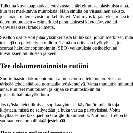
Tallenna kuvakaappauksia etusivusta ja tärkeimmistä alasivuista aina,
kun teet merkittäviä muutoksia. Näin sinulla on visuaalinen arkisto,
josta näet, miten sivusto on kehittynyt. Voit myös kirjata ylös, miksi teit
tietyn muutoksen – esimerkiksi parantaaksesi käytettävyyttä tai
vahvistaaksesi brändi-ilmettä.
Sisällön osalta voit pitää yksinkertaista taulukkoa, johon merkitset, mitä
tekstejä on päivitetty ja milloin. Tämä on erityisen hyödyllistä, jos
seuraat hakukoneoptimoinnin (SEO) vaikutuksia otsikoiden tai
kuvauksien muutosten jälkeen.
Tee dokumentoinnista rutiini
Suurin haaste dokumentoinnissa on usein sen tekeminen. Siksi on
tärkeää tehdä siitä osa normaalia työskentelyä. Varaa muutama minuutti
aina, kun teet muutoksen, ja kirjaa se muutoslokiin tai
projektinhallintatyökaluun.
Jos työskentelet tiimissä, sopikaa yhteiset käytännöt: mitä tietoja
kirjataan, missä ne säilytetään ja kuka vastaa päivityksistä. Voitte
käyttää esimerkiksi jaettua Google-dokumenttia, Notionia, Trelloa tai
suoraan versionhallintajärjestelmää.