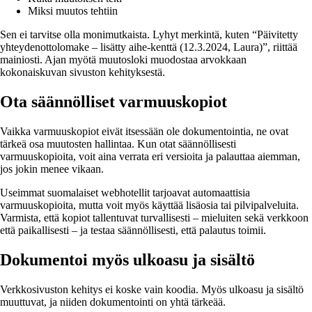
Miksi muutos tehtiin
Sen ei tarvitse olla monimutkaista. Lyhyt merkintä, kuten “Päivitetty
yhteydenottolomake – lisätty aihe-kenttä (12.3.2024, Laura)”, riittää
mainiosti. Ajan myötä muutosloki muodostaa arvokkaan
kokonaiskuvan sivuston kehityksestä.
Ota säännölliset varmuuskopiot
Vaikka varmuuskopiot eivät itsessään ole dokumentointia, ne ovat
tärkeä osa muutosten hallintaa. Kun otat säännöllisesti
varmuuskopioita, voit aina verrata eri versioita ja palauttaa aiemman,
jos jokin menee vikaan.
Useimmat suomalaiset webhotellit tarjoavat automaattisia
varmuuskopioita, mutta voit myös käyttää lisäosia tai pilvipalveluita.
Varmista, että kopiot tallentuvat turvallisesti – mieluiten sekä verkkoon
että paikallisesti – ja testaa säännöllisesti, että palautus toimii.
Dokumentoi myös ulkoasu ja sisältö
Verkkosivuston kehitys ei koske vain koodia. Myös ulkoasu ja sisältö
muuttuvat, ja niiden dokumentointi on yhtä tärkeää.